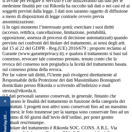
si avvale per erogare il Servizio e che utilizzeranno tali dati per le
medesime finalità per cui Rikorda ha raccolto tali dati o nei casi ed ai
soggetti previsti dalla legge. I dati non saranno oggetto di diffusione
a meno di disposizioni di legge contrarie ovvero previa
anonimizzazione.
i) In ogni momento l’interessato potrà: esercitare i suoi diritti
(accesso, rettifica, cancellazione, limitazione, portabilità,
opposizione, assenza di processi di decisione automatizzati) quando
previsto nei confronti del titolare del trattamento, ai sensi degli artt.
dal 15 al 22 del GDPR - Reg.(UE) 2016/679 ; proporre reclamo al
Garante (www.garanteprivacy.it); e qualora il trattamento si basi sul
consenso, revocare tale consenso prestato, tenuto conto che la
revoca del consenso non pregiudica la liceità del trattamento basata
sul consenso prima della revoca.
Per far valere tali diritti, l'Utente può rivolgersi direttamente al
Responsabile della Protezione dei dati Massimiliano Bonsignori
domiciliato presso Rikorda o scrivendo all'indirizzo e-mail
utenza@rikorda.it.
{{ advOverlay.title || 'Promo' }}
j) I dati personali saranno conservati, in generale, fintanto che
×
perdurano le finalità del trattamento in funzione della categoria dei
dati trattati. I progetti non attivi sono conservati fino ad un massimo
di 6 mesi; le foto trasmesse per la stampa sono conservate fino ad un
massimo di 60 giorni dall’invio dell’ordine, per poter gestire
eventuali resi/ristampe.
k)Titolare del trattamento è Rikorda SOC. CONS. A R.L. Via