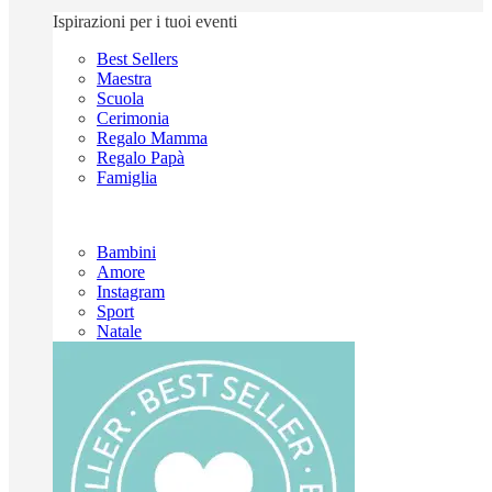
Ispirazioni per i tuoi eventi
Best Sellers
Maestra
Scuola
Cerimonia
Regalo Mamma
Regalo Papà
Famiglia
Bambini
Amore
Instagram
Sport
Natale