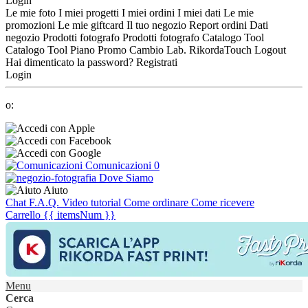
Login
Le mie foto
I miei progetti
I miei ordini
I miei dati
Le mie
promozioni
Le mie giftcard
Il tuo negozio
Report ordini
Dati
negozio
Prodotti fotografo
Prodotti fotografo
Catalogo Tool
Catalogo Tool
Piano Promo
Cambio Lab.
RikordaTouch
Logout
Hai dimenticato la password?
Registrati
Login
o:
Comunicazioni
0
Dove Siamo
Aiuto
Chat
F.A.Q.
Video tutorial
Come ordinare
Come ricevere
Carrello
{{ itemsNum }}
Menu
Cerca