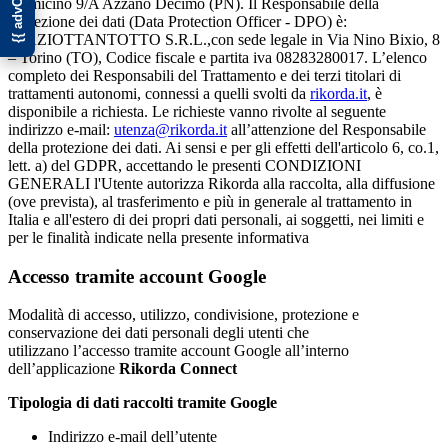
Fiumicino 9/A Azzano Decimo (PN). Il Responsabile della
Protezione dei dati (Data Protection Officer - DPO) è:
SPAZIOTTANTOTTO S.R.L.,con sede legale in Via Nino Bixio, 8
– Torino (TO), Codice fiscale e partita iva 08283280017. L’elenco
completo dei Responsabili del Trattamento e dei terzi titolari di
trattamenti autonomi, connessi a quelli svolti da
rikorda.it
, è
disponibile a richiesta. Le richieste vanno rivolte al seguente
indirizzo e-mail:
utenza@rikorda.it
all’attenzione del Responsabile
della protezione dei dati. Ai sensi e per gli effetti dell'articolo 6, co.1,
lett. a) del GDPR, accettando le presenti CONDIZIONI
GENERALI l'Utente autorizza Rikorda alla raccolta, alla diffusione
(ove prevista), al trasferimento e più in generale al trattamento in
Italia e all'estero di dei propri dati personali, ai soggetti, nei limiti e
per le finalità indicate nella presente informativa
Accesso tramite account Google
Modalità di accesso, utilizzo, condivisione, protezione e
conservazione dei dati personali degli utenti che
utilizzano l’accesso tramite account Google all’interno
dell’applicazione
Rikorda Connect
Tipologia di dati raccolti tramite Google
Indirizzo e-mail dell’utente