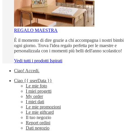
REGALO MAESTRA
È il momento di dire grazie a chi accompagna i nostri bimbi
ogni giorno. Trova l'idea regalo perfetta per le maestre e
personalizzala con i momenti più belli dell'anno scolastico!
Vedi tutti i prodotti Ispirati
Ciao!
Accedi
.
Ciao
{{ userData }}
Le mie foto
I miei progetti
My order
I miei dati
Le mie promozioni
Le mie giftcard
Il tuo negozio
Report ordini
Dati negozio