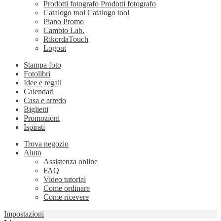
Prodotti fotografo
Prodotti fotografo
Catalogo tool
Catalogo tool
Piano Promo
Cambio Lab.
RikordaTouch
Logout
Stampa foto
Fotolibri
Idee e regali
Calendari
Casa e arredo
Biglietti
Promozioni
Ispirati
Trova negozio
Aiuto
Assistenza online
FAQ
Video tutorial
Come ordinare
Come ricevere
Impostazioni