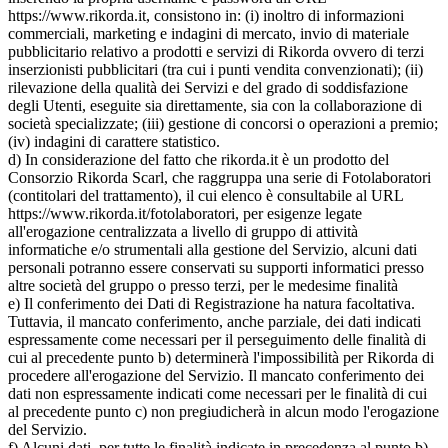
https://www.rikorda.it, consistono in: (i) inoltro di informazioni
commerciali, marketing e indagini di mercato, invio di materiale
pubblicitario relativo a prodotti e servizi di Rikorda ovvero di terzi
inserzionisti pubblicitari (tra cui i punti vendita convenzionati); (ii)
rilevazione della qualità dei Servizi e del grado di soddisfazione
degli Utenti, eseguite sia direttamente, sia con la collaborazione di
società specializzate; (iii) gestione di concorsi o operazioni a premio;
(iv) indagini di carattere statistico.
d) In considerazione del fatto che rikorda.it è un prodotto del
Consorzio Rikorda Scarl, che raggruppa una serie di Fotolaboratori
(contitolari del trattamento), il cui elenco è consultabile al URL
https://www.rikorda.it/fotolaboratori, per esigenze legate
all'erogazione centralizzata a livello di gruppo di attività
informatiche e/o strumentali alla gestione del Servizio, alcuni dati
personali potranno essere conservati su supporti informatici presso
altre società del gruppo o presso terzi, per le medesime finalità
e) Il conferimento dei Dati di Registrazione ha natura facoltativa.
Tuttavia, il mancato conferimento, anche parziale, dei dati indicati
espressamente come necessari per il perseguimento delle finalità di
cui al precedente punto b) determinerà l'impossibilità per Rikorda di
procedere all'erogazione del Servizio. Il mancato conferimento dei
dati non espressamente indicati come necessari per le finalità di cui
al precedente punto c) non pregiudicherà in alcun modo l'erogazione
del Servizio.
f) Alcuni dati, per tutte le finalità indicate in precedenza al punto b),