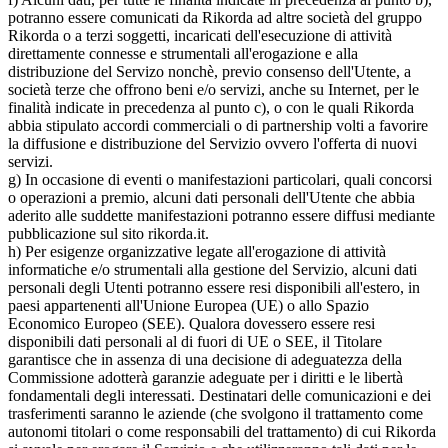
potranno essere comunicati da Rikorda ad altre società del gruppo
Rikorda o a terzi soggetti, incaricati dell'esecuzione di attività
direttamente connesse e strumentali all'erogazione e alla
distribuzione del Servizo nonchè, previo consenso dell'Utente, a
società terze che offrono beni e/o servizi, anche su Internet, per le
finalità indicate in precedenza al punto c), o con le quali Rikorda
abbia stipulato accordi commerciali o di partnership volti a favorire
la diffusione e distribuzione del Servizio ovvero l'offerta di nuovi
servizi.
g) In occasione di eventi o manifestazioni particolari, quali concorsi
o operazioni a premio, alcuni dati personali dell'Utente che abbia
aderito alle suddette manifestazioni potranno essere diffusi mediante
pubblicazione sul sito rikorda.it.
h) Per esigenze organizzative legate all'erogazione di attività
informatiche e/o strumentali alla gestione del Servizio, alcuni dati
personali degli Utenti potranno essere resi disponibili all'estero, in
paesi appartenenti all'Unione Europea (UE) o allo Spazio
Economico Europeo (SEE). Qualora dovessero essere resi
disponibili dati personali al di fuori di UE o SEE, il Titolare
garantisce che in assenza di una decisione di adeguatezza della
Commissione adotterà garanzie adeguate per i diritti e le libertà
fondamentali degli interessati. Destinatari delle comunicazioni e dei
trasferimenti saranno le aziende (che svolgono il trattamento come
autonomi titolari o come responsabili del trattamento) di cui Rikorda